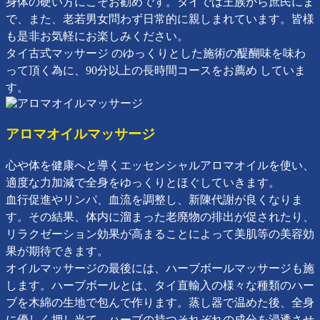
身体の硬い方にこそお勧めです。タイでは王族から庶民にま
で、また、老若男女問わず日常的に親しまれています。皆様
も是非お気軽にお楽しみください。
タイ古式マッサージ のゆっくりとした施術の醍醐味を味わ
って頂く為に、90分以上の長時間コースをお薦め していま
す。
アロマオイルマッサージ
心や体を健康へと導くエッセンシャルアロマオイルを使い、
適度な力加減で全身をゆっくりとほぐしていきます。
血行促進やリンパ、血流を調整し、新陳代謝が良くなりま
す。その結果、体内に溜まった老廃物の排出が促されたり、
リラクゼーション効果が高まることによって美肌等の美容効
果が期待できます。
オイルマッサージの最後には、ハーブボールマッサージも施
します。ハーブボールとは、タイ直輸入の様々な種類のハー
ブを木綿の生地で包んで作ります。蒸し器で温めた後、全身
に優しく押し当て、ハーブの持つそれぞれの成分を浸透させ