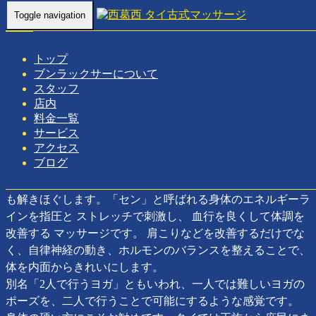
Toggle navigation
Home
-
Our…
トップ
ブンラックサーについて
タイ古式マッサージ
スタッフ
店内
本場タイでは医学として2500年以上の歴史を持ち、インドの
料金一覧
ヨガと中国の指圧を融合させた「世界でいちば ん気持ちい
サービス
アクセス
いマッサージ」と謳われています。
ブログ
呼吸に合わせたゆっくりとしたリズムで、たっぷりと時間を
かけて行うこのマッサージは カラダだけでなくココロまで
も解きほぐします。「セン」と呼ばれる身体のエネルギーラ
インを指圧と ストレッチで刺激し、 血行を良くして体調を
改善する マッサージです。 肩こりなどを改善するだけでな
く、自律神経の動き、ホルモンのバランスを整えることで、
体を内面からきれいにします。
別名「2人で行うヨガ」ともいわれ、一人では難しいヨガの
ポーズを、二人で行うことで可能にするような感覚です。